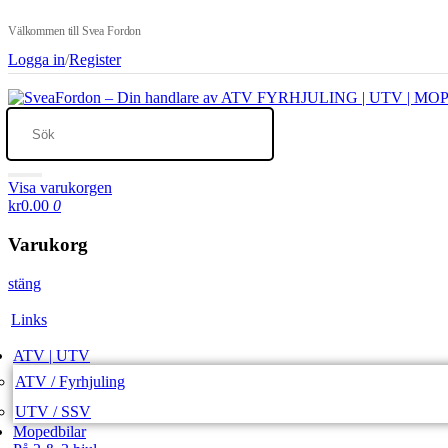
Välkommen till Svea Fordon
Logga in
/
Register
Visa varukorgen
kr0.00
0
Varukorg
stäng
Links
ATV | UTV
ATV / Fyrhjuling
UTV / SSV
Mopedbilar