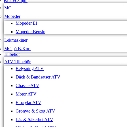
På 2 & 3 hjul
MC
Mopeder
Mopeder El
Mopeder Bensin
Lekmaskiner
MC på B-Kort
Tillbehör
ATV Tillbehör
Belysning ATV
Däck & Bandsatser ATV
Chassie ATV
Motor ATV
El-prylar ATV
Grönyte & Skog ATV
Lås & Säkerhet ATV