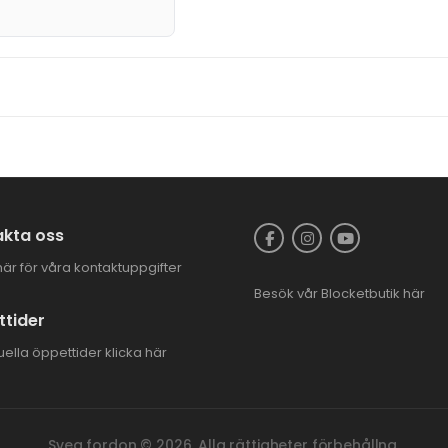
kta oss
här för våra kontaktuppgifter
Besök vår
Blocketbutik
här
tider
uella öppettider
klicka här
Svea fordon © 2026. Alla rättigheter förbehållna.