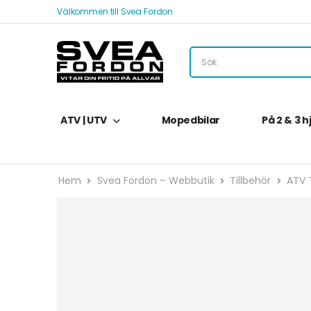
Välkommen till Svea Fordon
ATV | UTV
Mopedbilar
På 2 & 3 h
Hem
Svea Fordon – Webbutik
Tillbehör
ATV T