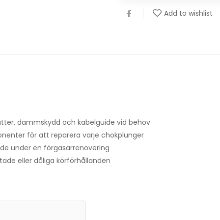
Add to wishlist
lmutter, dammskydd och kabelguide vid behov
nenter för att reparera varje chokplunger
rade under en förgasarrenovering
tade eller dåliga körförhållanden