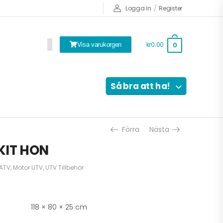
Logga in
/
Register
kr0.00
0
Visa varukorgen
Så bra att ha!
Förra
Nästa
KIT HON
 ATV
,
Motor UTV
,
UTV Tillbehör
118 × 80 × 25 cm