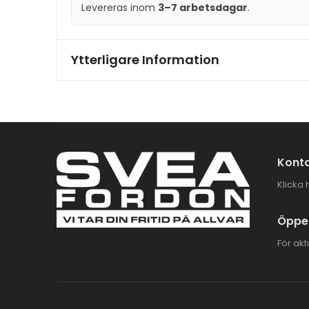
Levereras inom
3–7 arbetsdagar
.
Ytterligare Information
Konta
Klicka 
Öppet
För akt