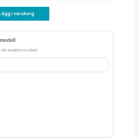
Lägg i varukorg
 modell
r din exakta modell.