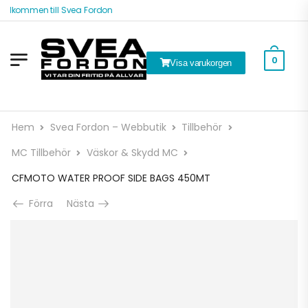
Välkommen till Svea Fordon
0
Visa varukorgen
Hem
Svea Fordon – Webbutik
Tillbehör
MC Tillbehör
Väskor & Skydd MC
CFMOTO WATER PROOF SIDE BAGS 450MT
Förra
Nästa