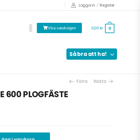
Logga in
/
Register
0,00
kr
0
Visa varukorgen
Så bra att ha!
Förra
Nästa
 600 PLOGFÄSTE
Lägg i varukorg