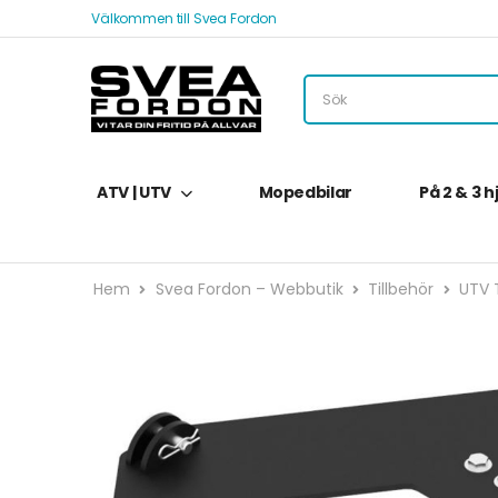
Välkommen till Svea Fordon
ATV | UTV
Mopedbilar
På 2 & 3 h
Hem
Svea Fordon – Webbutik
Tillbehör
UTV T