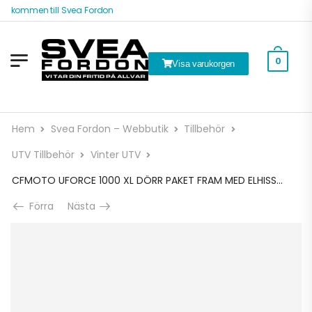
älkommen till Svea Fordon
0
Visa varukorgen
Hem
Svea Fordon – Webbutik
Tillbehör
UTV Tillbehör
Vinter UTV
CFMOTO UFORCE 1000 XL DÖRR PAKET FRAM MED ELHISSAR
Förra
Nästa