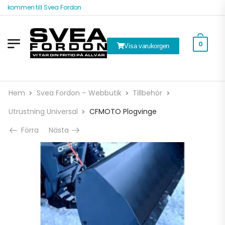
älkommen till Svea Fordon
0
Visa varukorgen
Hem
Svea Fordon – Webbutik
Tillbehör
Utrustning Universal
CFMOTO Plogvinge
Förra
Nästa