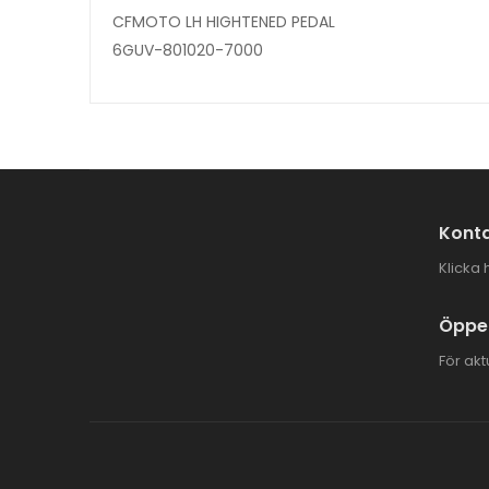
CFMOTO LH HIGHTENED PEDAL
6GUV-801020-7000
Konta
Klicka 
Öppet
För akt