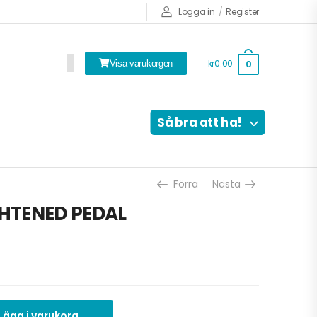
Logga in
/
Register
kr0.00
0
Visa varukorgen
Så bra att ha!
Förra
Nästa
HTENED PEDAL
Lägg i varukorg