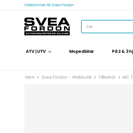
Välkommen till Svea Fordon
ATV | UTV
Mopedbilar
På 2 & 3 h
Hem
Svea Fordon – Webbutik
Tillbehör
MC T