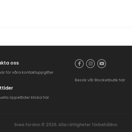
kta oss
här för våra kontaktuppgifter
Besök vår
Blocketbutik
här
tider
uella öppettider
klicka här
Svea fordon © 2026. Alla rättigheter förbehållna.