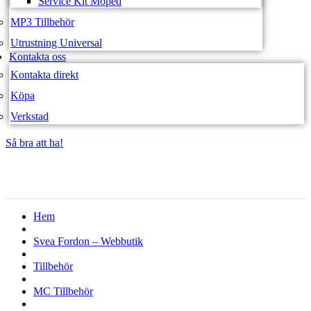
Service Kit Moped
MP3 Tillbehör
Utrustning Universal
Kontakta oss
Kontakta direkt
Köpa
Verkstad
Så bra att ha!
Så bra att ha!
Hem
Svea Fordon – Webbutik
Tillbehör
MC Tillbehör