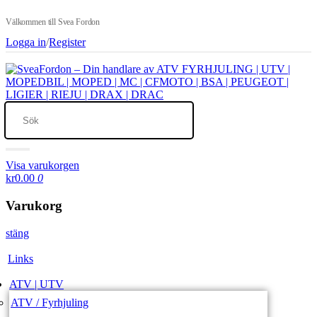
Välkommen till Svea Fordon
Logga in
/
Register
Visa varukorgen
kr0.00
0
Varukorg
stäng
Links
ATV | UTV
ATV / Fyrhjuling