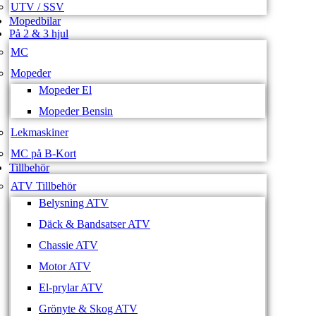
UTV / SSV
Mopedbilar
På 2 & 3 hjul
MC
Mopeder
Mopeder El
Mopeder Bensin
Lekmaskiner
MC på B-Kort
Tillbehör
ATV Tillbehör
Belysning ATV
Däck & Bandsatser ATV
Chassie ATV
Motor ATV
El-prylar ATV
Grönyte & Skog ATV