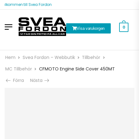
Välkommen till Svea Fordon
0
Visa varukorgen
Hem
Svea Fordon – Webbutik
Tillbehör
MC Tillbehör
CFMOTO Engine Side Cover 450MT
Förra
Nästa