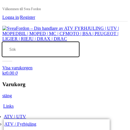
Välkommen till Svea Fordon
Logga in
/
Register
Visa varukorgen
kr0.00
0
Varukorg
stäng
Links
ATV | UTV
ATV / Fyrhjuling