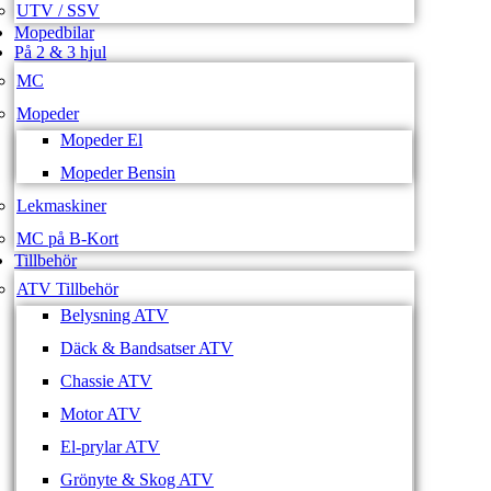
UTV / SSV
Mopedbilar
På 2 & 3 hjul
MC
Mopeder
Mopeder El
Mopeder Bensin
Lekmaskiner
MC på B-Kort
Tillbehör
ATV Tillbehör
Belysning ATV
Däck & Bandsatser ATV
Chassie ATV
Motor ATV
El-prylar ATV
Grönyte & Skog ATV