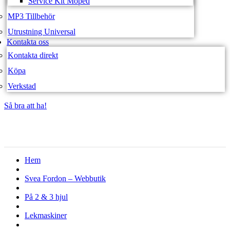
Service Kit Moped
MP3 Tillbehör
Utrustning Universal
Kontakta oss
Kontakta direkt
Köpa
Verkstad
Så bra att ha!
Så bra att ha!
Hem
Svea Fordon – Webbutik
På 2 & 3 hjul
Lekmaskiner