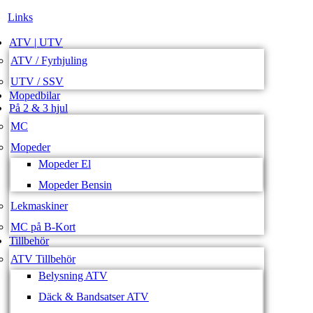
Links
ATV | UTV
ATV / Fyrhjuling
UTV / SSV
Mopedbilar
På 2 & 3 hjul
MC
Mopeder
Mopeder El
Mopeder Bensin
Lekmaskiner
MC på B-Kort
Tillbehör
ATV Tillbehör
Belysning ATV
Däck & Bandsatser ATV