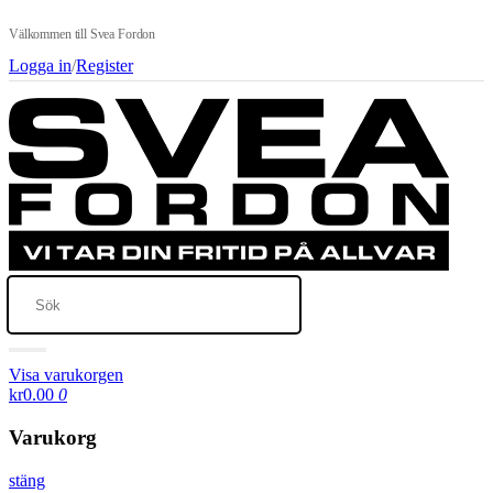
Välkommen till Svea Fordon
Logga in
/
Register
Visa varukorgen
kr0.00
0
Varukorg
stäng