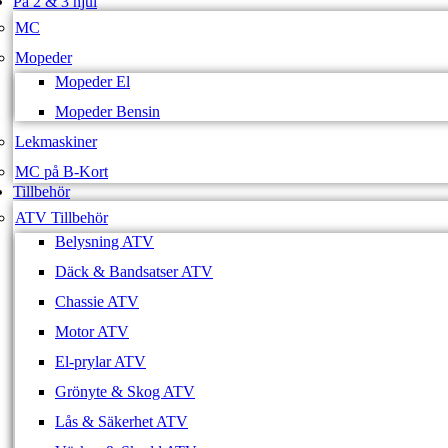
På 2 & 3 hjul
MC
Mopeder
Mopeder El
Mopeder Bensin
Lekmaskiner
MC på B-Kort
Tillbehör
ATV Tillbehör
Belysning ATV
Däck & Bandsatser ATV
Chassie ATV
Motor ATV
El-prylar ATV
Grönyte & Skog ATV
Lås & Säkerhet ATV