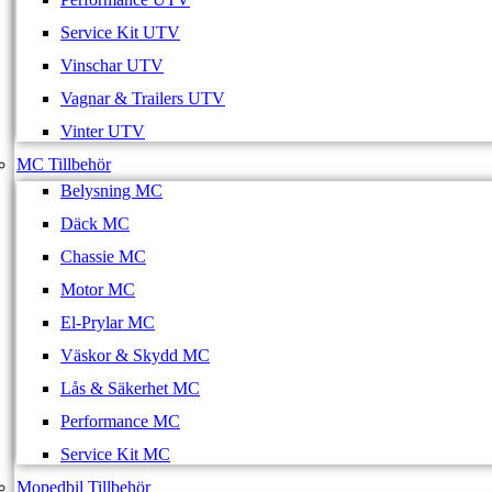
Service Kit UTV
Vinschar UTV
Vagnar & Trailers UTV
Vinter UTV
MC Tillbehör
Belysning MC
Däck MC
Chassie MC
Motor MC
El-Prylar MC
Väskor & Skydd MC
Lås & Säkerhet MC
Performance MC
Service Kit MC
Mopedbil Tillbehör