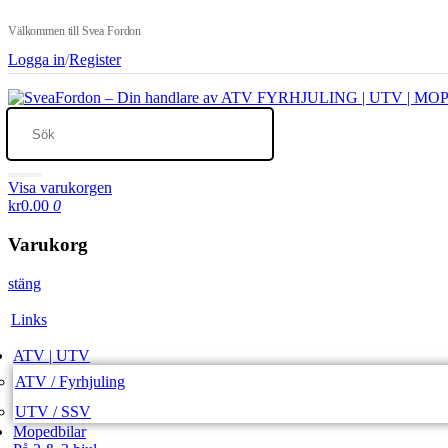
Välkommen till Svea Fordon
Logga in
/
Register
Visa varukorgen
kr0.00
0
Varukorg
stäng
Links
ATV | UTV
ATV / Fyrhjuling
UTV / SSV
Mopedbilar