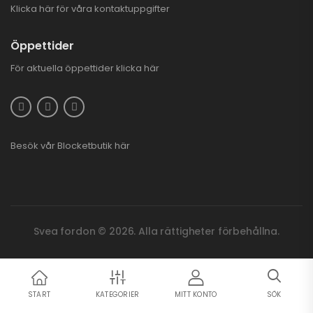
Klicka här för våra kontaktuppgifter
Öppettider
För aktuella öppettider
klicka här
Besök vår
Blocketbutik
här
Svea fordon © 2026. Alla rättigheter förbehållna.
START
KATEGORIER
MITT KONTO
SÖK