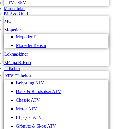
UTV / SSV
Mopedbilar
På 2 & 3 hjul
MC
Mopeder
Mopeder El
Mopeder Bensin
Lekmaskiner
MC på B-Kort
Tillbehör
ATV Tillbehör
Belysning ATV
Däck & Bandsatser ATV
Chassie ATV
Motor ATV
El-prylar ATV
Grönyte & Skog ATV