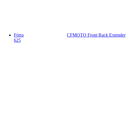
Förra
CFMOTO Front Rack Extender
625