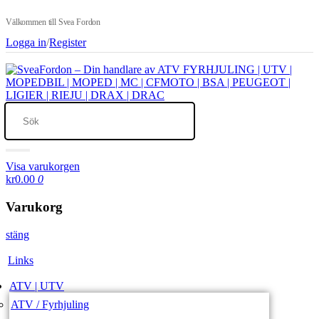
Välkommen till Svea Fordon
Logga in
/
Register
Visa varukorgen
kr0.00
0
Varukorg
stäng
Links
ATV | UTV
ATV / Fyrhjuling