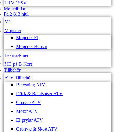
UTV / SSV
Mopedbilar
På 2 & 3 hjul
MC
Mopeder
Mopeder El
Mopeder Bensin
Lekmaskiner
MC på B-Kort
Tillbehör
ATV Tillbehör
Belysning ATV
Däck & Bandsatser ATV
Chassie ATV
Motor ATV
El-prylar ATV
Grönyte & Skog ATV