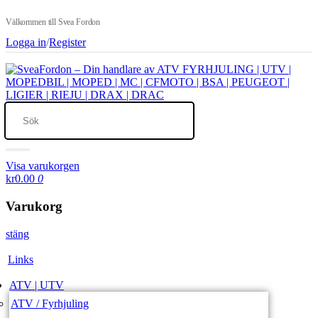
Välkommen till Svea Fordon
Logga in
/
Register
Visa varukorgen
kr0.00
0
Varukorg
stäng
Links
ATV | UTV
ATV / Fyrhjuling