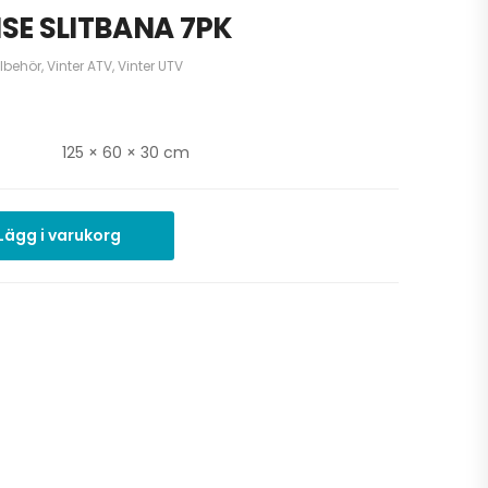
SE SLITBANA 7PK
llbehör
,
Vinter ATV
,
Vinter UTV
125 × 60 × 30 cm
Lägg i varukorg