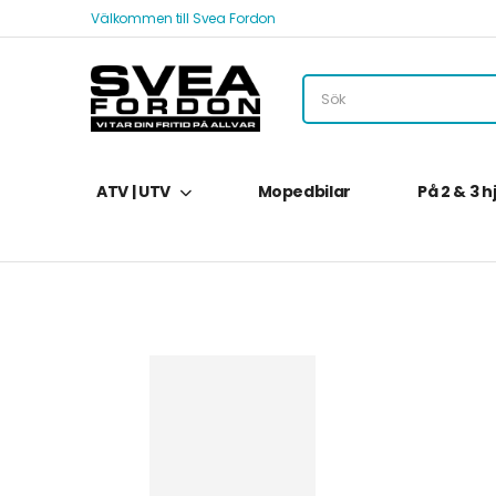
Välkommen till Svea Fordon
ATV | UTV
Mopedbilar
På 2 & 3 h
Hem
Svea Fordon – Webbutik
Tillbehör
ATV T