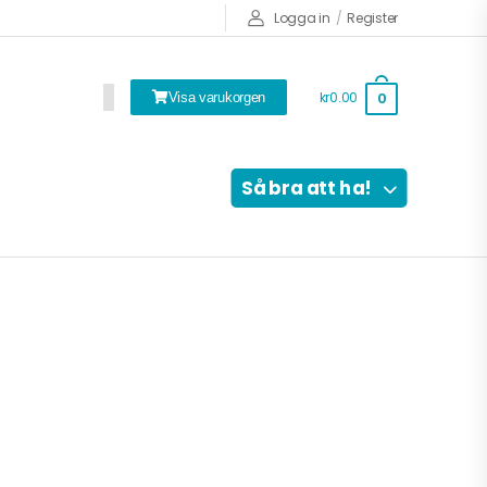
Logga in
/
Register
kr0.00
0
Visa varukorgen
Så bra att ha!