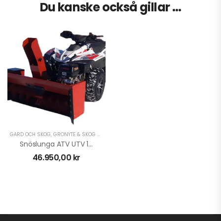
Du kanske också gillar …
GÅRD OCH SKOG
,
GRÖNYTE & SKOG UTV
,
VINTER ATV
,
VINTER UTV
Snöslunga ATV UTV 15HK
46.950,00
kr