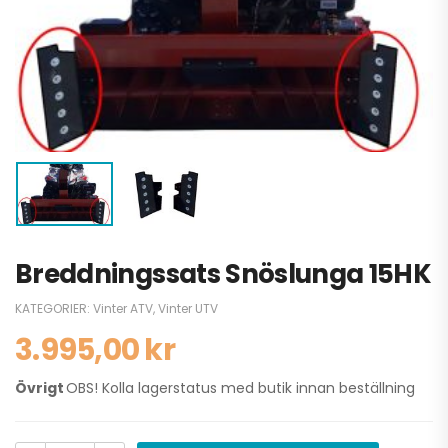
Breddningssats Snöslunga 15HK
KATEGORIER:
Vinter ATV
,
Vinter UTV
3.995,00
kr
Övrigt
OBS! Kolla lagerstatus med butik innan beställning