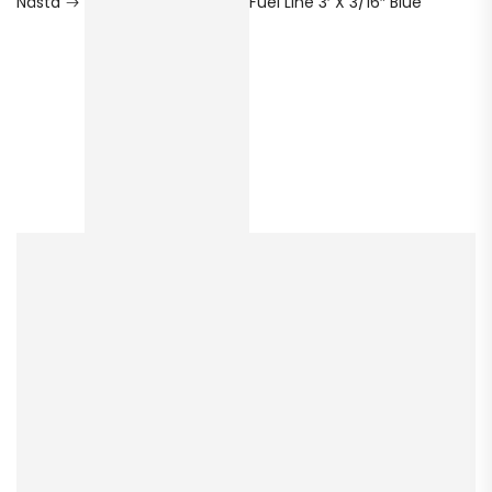
Nästa
Fuel Line 3′ X 3/16″ Blue