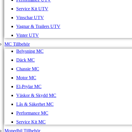
Service Kit UTV
Vinschar UTV
Vagnar & Trailers UTV
Vinter UTV
MC Tillbehör
Belysning MC
Däck MC
Chassie MC
Motor MC
El-Prylar MC
Väskor & Skydd MC
Lås & Säkerhet MC
Performance MC
Service Kit MC
Mopedbil Tillbehör