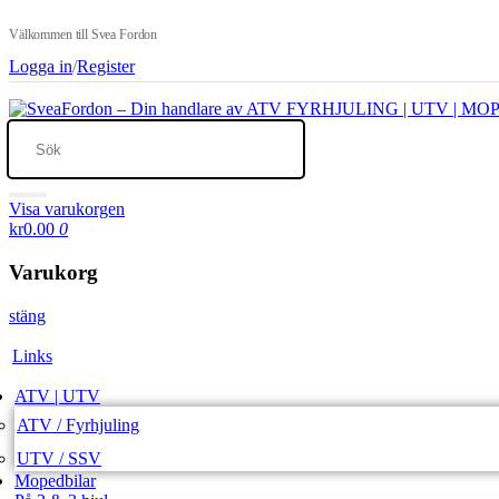
Välkommen till Svea Fordon
Logga in
/
Register
Visa varukorgen
kr0.00
0
Varukorg
stäng
Links
ATV | UTV
ATV / Fyrhjuling
UTV / SSV
Mopedbilar