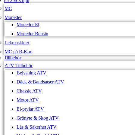
På 2 & 3 hjul
MC
Mopeder
Mopeder El
Mopeder Bensin
Lekmaskiner
MC på B-Kort
Tillbehör
ATV Tillbehör
Belysning ATV
Däck & Bandsatser ATV
Chassie ATV
Motor ATV
El-prylar ATV
Grönyte & Skog ATV
Lås & Säkerhet ATV