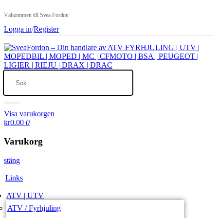
Välkommen till Svea Fordon
Logga in
/
Register
Visa varukorgen
kr0.00
0
Varukorg
stäng
Links
ATV | UTV
ATV / Fyrhjuling