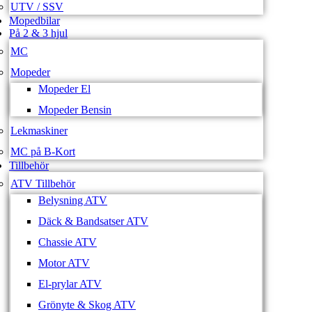
UTV / SSV
Mopedbilar
På 2 & 3 hjul
MC
Mopeder
Mopeder El
Mopeder Bensin
Lekmaskiner
MC på B-Kort
Tillbehör
ATV Tillbehör
Belysning ATV
Däck & Bandsatser ATV
Chassie ATV
Motor ATV
El-prylar ATV
Grönyte & Skog ATV