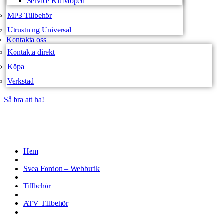
Service Kit Moped
MP3 Tillbehör
Utrustning Universal
Kontakta oss
Kontakta direkt
Köpa
Verkstad
Så bra att ha!
Så bra att ha!
Hem
Svea Fordon – Webbutik
Tillbehör
ATV Tillbehör