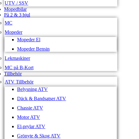
UTV / SSV
Mopedbilar
På 2 & 3 hjul
MC
Mopeder
Mopeder El
Mopeder Bensin
Lekmaskiner
MC på B-Kort
Tillbehör
ATV Tillbehör
Belysning ATV
Däck & Bandsatser ATV
Chassie ATV
Motor ATV
El-prylar ATV
Grönyte & Skog ATV