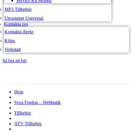
Service Kit Moped
MP3 Tillbehör
Utrustning Universal
Kontakta oss
Kontakta direkt
Köpa
Verkstad
Så bra att ha!
Så bra att ha!
Hem
Svea Fordon – Webbutik
Tillbehör
ATV Tillbehör