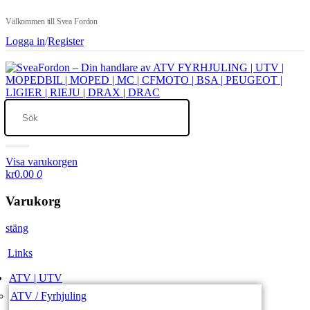
Välkommen till Svea Fordon
Logga in
/
Register
Visa varukorgen
kr0.00
0
Varukorg
stäng
Links
ATV | UTV
ATV / Fyrhjuling