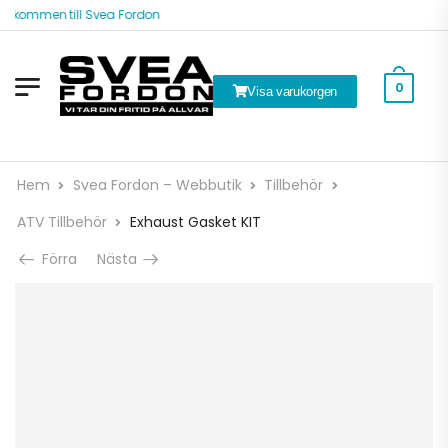
älkommen till Svea Fordon
0
Visa varukorgen
Hem
Svea Fordon – Webbutik
Tillbehör
ATV Tillbehör
Exhaust Gasket KIT
Förra
Nästa