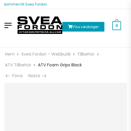
älkommen till Svea Fordon
0
Visa varukorgen
Hem
Svea Fordon – Webbutik
Tillbehör
ATV Tillbehör
ATV Foam Grips Black
Förra
Nästa