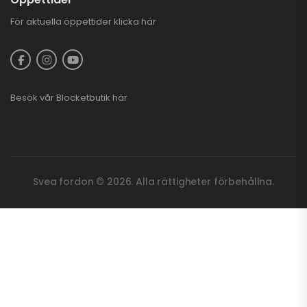
För aktuella öppettider
klicka här
Besök vår
Blocketbutik
här
Svea fordon © 2026. Alla rättigheter förbehållna.