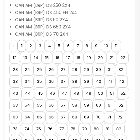
CAN AM (BRP) DS 250 2X4
CAN AM (BRP) DS 450 EFI 2x4
CAN AM (BRP) DS 50 2X4
CAN AM (BRP) DS 650 2X4
CAN AM (BRP) DS 70 2X4
‹
1
2
3
4
5
6
7
8
9
10
11
12
13
14
15
16
17
18
19
20
21
22
23
24
25
26
27
28
29
30
31
32
33
34
35
36
37
38
39
40
41
42
43
44
45
46
47
48
49
50
51
52
53
54
55
56
57
58
59
60
61
62
63
64
65
66
67
68
69
70
71
72
73
74
75
76
77
78
79
80
81
82