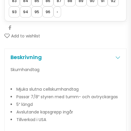
83
84
85
86
87
88
89
90
91
92
93
94
95
96
›
Add to wishlist
Beskrivning
Skumhandtag
Mjuka slutna cellskumhandtag
Passar 7/8″ styren med tumm- och avtryckargas
5″ längd
Avslutande kapsgrepp ingår
Tillverkad i USA