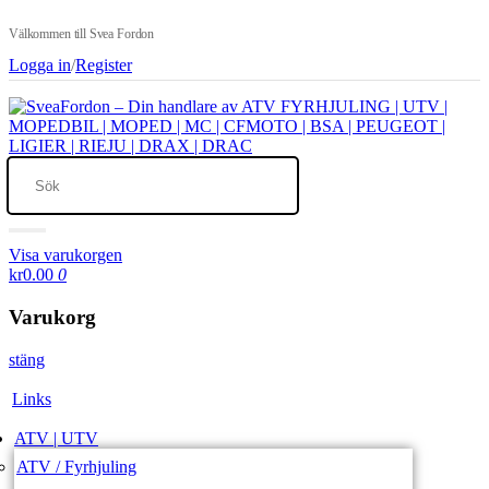
Välkommen till Svea Fordon
Logga in
/
Register
Visa varukorgen
kr0.00
0
Varukorg
stäng
Links
ATV | UTV
ATV / Fyrhjuling