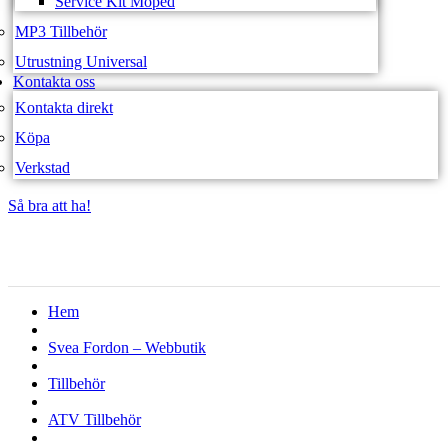
Service Kit Moped
MP3 Tillbehör
Utrustning Universal
Kontakta oss
Kontakta direkt
Köpa
Verkstad
Så bra att ha!
Så bra att ha!
Hem
Svea Fordon – Webbutik
Tillbehör
ATV Tillbehör