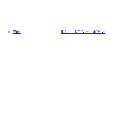
Förra
Rebuild KT Aircutoff Vlve