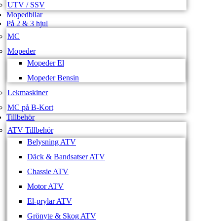
UTV / SSV
Mopedbilar
På 2 & 3 hjul
MC
Mopeder
Mopeder El
Mopeder Bensin
Lekmaskiner
MC på B-Kort
Tillbehör
ATV Tillbehör
Belysning ATV
Däck & Bandsatser ATV
Chassie ATV
Motor ATV
El-prylar ATV
Grönyte & Skog ATV