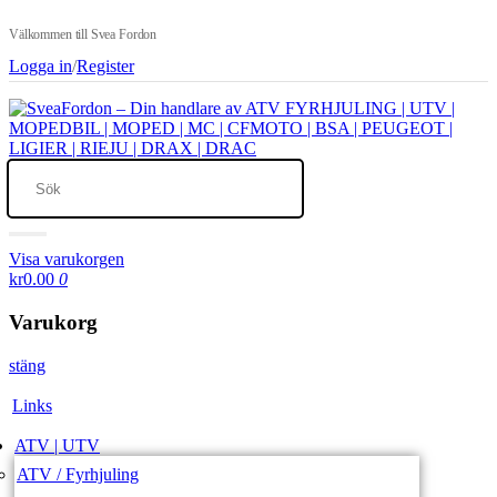
Välkommen till Svea Fordon
Logga in
/
Register
Visa varukorgen
kr0.00
0
Varukorg
stäng
Links
ATV | UTV
ATV / Fyrhjuling