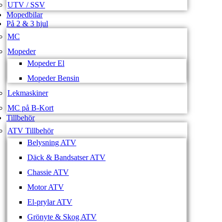
UTV / SSV
Mopedbilar
På 2 & 3 hjul
MC
Mopeder
Mopeder El
Mopeder Bensin
Lekmaskiner
MC på B-Kort
Tillbehör
ATV Tillbehör
Belysning ATV
Däck & Bandsatser ATV
Chassie ATV
Motor ATV
El-prylar ATV
Grönyte & Skog ATV