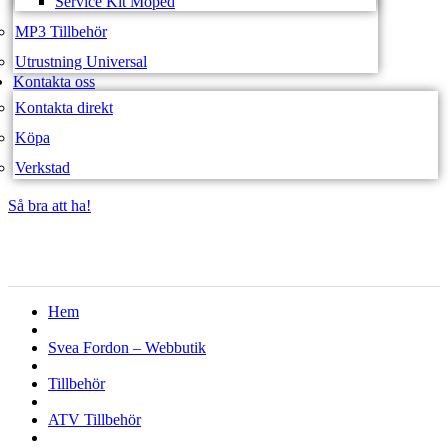
Service Kit Moped
MP3 Tillbehör
Utrustning Universal
Kontakta oss
Kontakta direkt
Köpa
Verkstad
Så bra att ha!
Så bra att ha!
Hem
Svea Fordon – Webbutik
Tillbehör
ATV Tillbehör