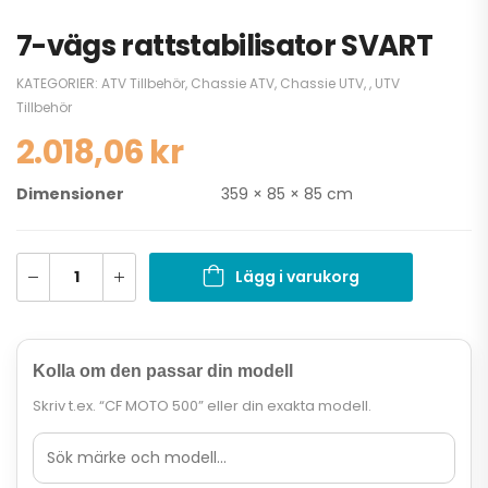
7-vägs rattstabilisator SVART
KATEGORIER:
ATV Tillbehör
,
Chassie ATV
,
Chassie UTV
,
,
UTV
Tillbehör
2.018,06
kr
Dimensioner
359 × 85 × 85 cm
Lägg i varukorg
Kolla om den passar din modell
Skriv t.ex. “CF MOTO 500” eller din exakta modell.