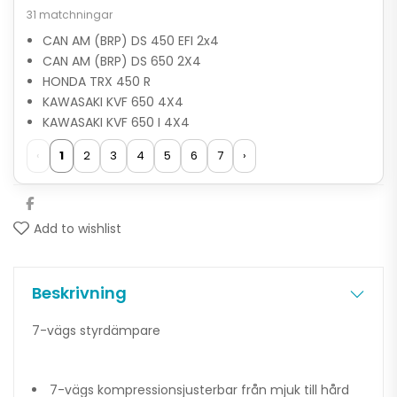
31 matchningar
CAN AM (BRP) DS 450 EFI 2x4
CAN AM (BRP) DS 650 2X4
HONDA TRX 450 R
KAWASAKI KVF 650 4X4
KAWASAKI KVF 650 I 4X4
‹
1
2
3
4
5
6
7
›
Add to wishlist
Beskrivning
7-vägs styrdämpare
7-vägs kompressionsjusterbar från mjuk till hård