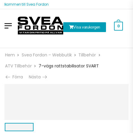
älkommen till Svea Fordon
0
Visa varukorgen
Hem
Svea Fordon – Webbutik
Tillbehör
ATV Tillbehör
7-vägs rattstabilisator SVART
Förra
Nästa