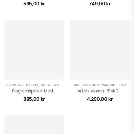
595,00
kr
749,00
kr
Stubbfräs SG-8 IB
25.995,00
kr
DRAX Raw EFi 45
Svart | Skolstarts
Kampanj
19.995,00
kr
CFMOTO CFORCE
GRÖNYTE & SKOG ATV
,
GRÖNYTE & SKOG UTV
UTRUSTNING UNIVERSAL
,
UTRUSTNING UNIVERSAL
,
VINSCHAR ATV
,
VINSCHAR AT
,
625 TOURING EFI EPS
Plogremspaket Med Vajerstyrning
Artrax Vinsch 1814KG Nylonwire
4X4
93.900,00
kr
–
895,00
kr
4.290,00
kr
97.900,00
kr