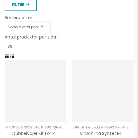
FILTER
Sortera efter :
Antal produkter per sida :
GRÖNYTE & SKOG UTV
,
UTRUSTNING UNIVERSAL
GRÖNYTE & SKOG ATV
,
VINSCHAR ATV
,
VINSCHAR UTV
,
GRÖNYTE & SKOG UTV
,
VINT
Dubbelvajer Kit För Plogning
Vinschlina Syntet Med Krok 5 Ton