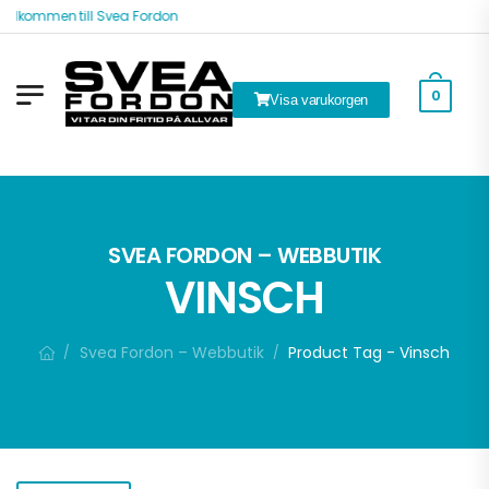
älkommen till Svea Fordon
0
Visa varukorgen
k
SVEA FORDON – WEBBUTIK
VINSCH
Svea Fordon – Webbutik
Product Tag - Vinsch
/
/