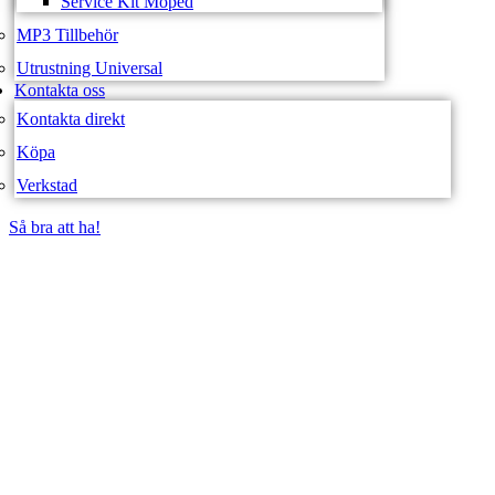
Service Kit Moped
MP3 Tillbehör
Utrustning Universal
Kontakta oss
Kontakta direkt
Köpa
Verkstad
Så bra att ha!
Så bra att ha!
SVEA FORDON –
WEBBUTIK