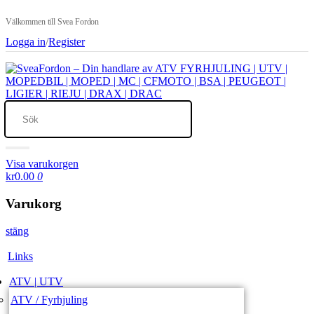
Välkommen till Svea Fordon
Logga in
/
Register
Visa varukorgen
kr0.00
0
Varukorg
stäng
Links
ATV | UTV
ATV / Fyrhjuling