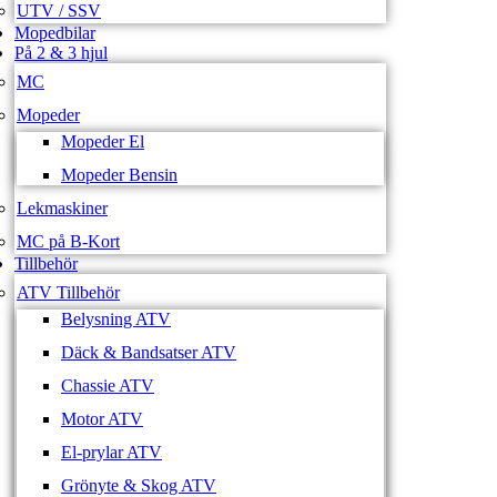
UTV / SSV
Mopedbilar
På 2 & 3 hjul
MC
Mopeder
Mopeder El
Mopeder Bensin
Lekmaskiner
MC på B-Kort
Tillbehör
ATV Tillbehör
Belysning ATV
Däck & Bandsatser ATV
Chassie ATV
Motor ATV
El-prylar ATV
Grönyte & Skog ATV