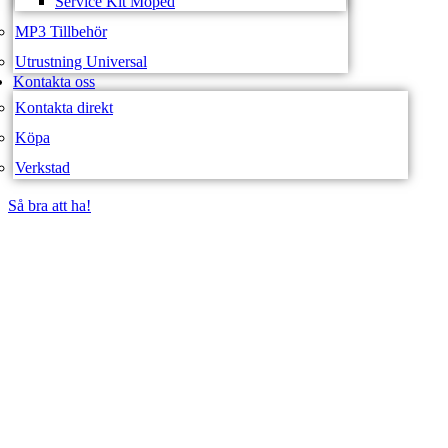
Service Kit Moped
MP3 Tillbehör
Utrustning Universal
Kontakta oss
Kontakta direkt
Köpa
Verkstad
Så bra att ha!
Så bra att ha!
SVEA FORDON –
WEBBUTIK