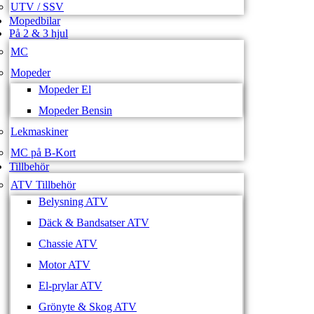
UTV / SSV
Mopedbilar
På 2 & 3 hjul
MC
Mopeder
Mopeder El
Mopeder Bensin
Lekmaskiner
MC på B-Kort
Tillbehör
ATV Tillbehör
Belysning ATV
Däck & Bandsatser ATV
Chassie ATV
Motor ATV
El-prylar ATV
Grönyte & Skog ATV