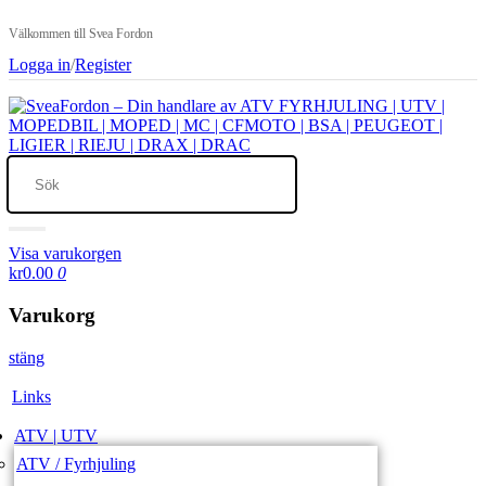
Välkommen till Svea Fordon
Logga in
/
Register
Visa varukorgen
kr0.00
0
Varukorg
stäng
Links
ATV | UTV
ATV / Fyrhjuling