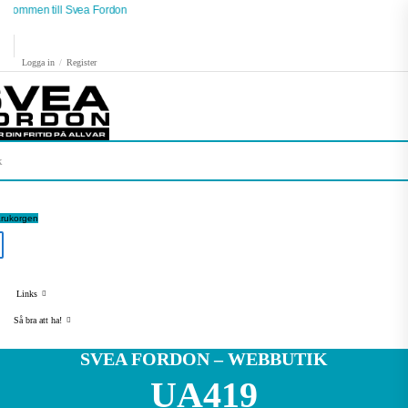
lkommen till Svea Fordon
Logga in
/
Register
arukorgen
Links
Så bra att ha!
SVEA FORDON – WEBBUTIK
UA419