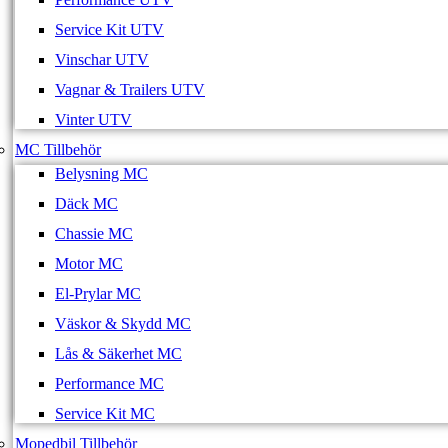
Service Kit UTV
Vinschar UTV
Vagnar & Trailers UTV
Vinter UTV
MC Tillbehör
Belysning MC
Däck MC
Chassie MC
Motor MC
El-Prylar MC
Väskor & Skydd MC
Lås & Säkerhet MC
Performance MC
Service Kit MC
Mopedbil Tillbehör