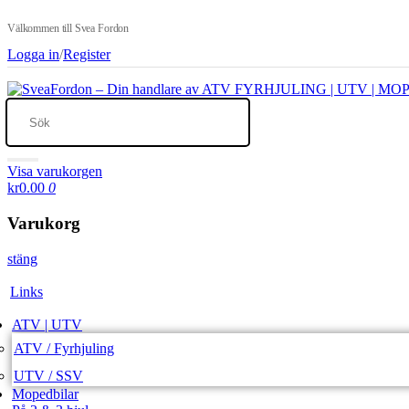
Välkommen till Svea Fordon
Logga in
/
Register
Visa varukorgen
kr0.00
0
Varukorg
stäng
Links
ATV | UTV
ATV / Fyrhjuling
UTV / SSV
Mopedbilar