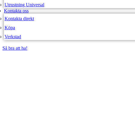
Utrustning Universal
Kontakta oss
Kontakta direkt
Köpa
Verkstad
Så bra att ha!
Så bra att ha!
SVEA FORDON – WEBBUTIK
TRAIL