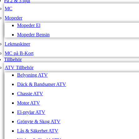
På 2 & 3 hjul
MC
Mopeder
Mopeder El
Mopeder Bensin
Lekmaskiner
MC på B-Kort
Tillbehör
ATV Tillbehör
Belysning ATV
Däck & Bandsatser ATV
Chassie ATV
Motor ATV
El-prylar ATV
Grönyte & Skog ATV
Lås & Säkerhet ATV