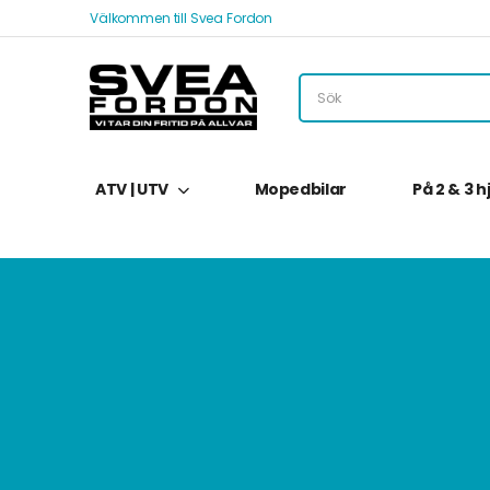
Välkommen till Svea Fordon
ATV | UTV
Mopedbilar
På 2 & 3 h