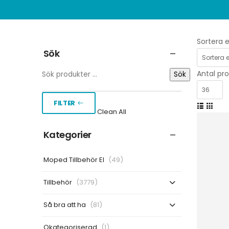
Sortera e
Sök
Antal pro
Sök
FILTER
Clean All
Kategorier
Moped Tillbehör El
(49)
Tillbehör
(3779)
Så bra att ha
(81)
Okategoriserad
(1)