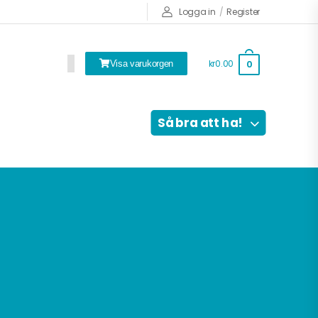
Logga in
/
Register
kr0.00
0
Visa varukorgen
Så bra att ha!