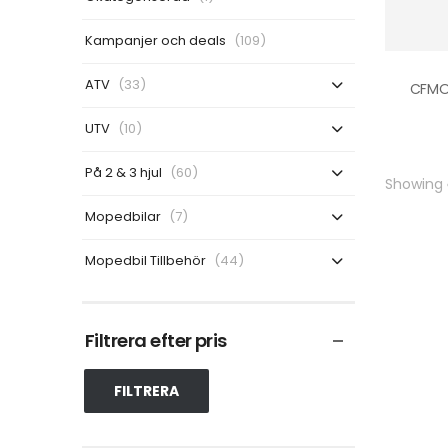
Kampanjer och deals
(109)
ATV
(33)
UTV
(10)
På 2 & 3 hjul
(60)
Showing
Mopedbilar
(7)
Mopedbil Tillbehör
(44)
Filtrera efter pris
FILTRERA