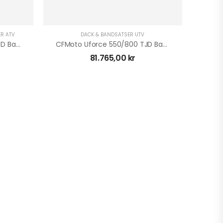
R ATV
DÄCK & BANDSATSER UTV
CFMoto CForce 800/820 TJD Bandsats XGEN 4S
CFMoto Uforce 550/800 TJD Bandsats 4S1
81.765,00
kr