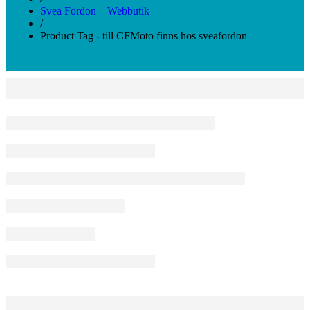
Svea Fordon – Webbutik
/
Product Tag - till CFMoto finns hos sveafordon