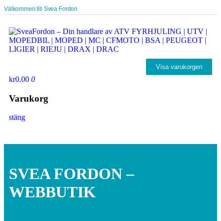
Välkommen till Svea Fordon
Visa varukorgen
kr0.00
0
Varukorg
stäng
SVEA FORDON –
WEBBUTIK