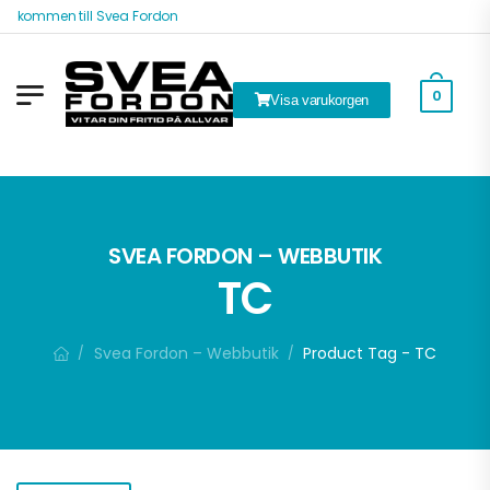
älkommen till Svea Fordon
0
Visa varukorgen
k
SVEA FORDON – WEBBUTIK
TC
Svea Fordon – Webbutik
Product Tag - TC
/
/