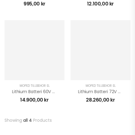
995,00
kr
12.100,00
kr
TALARIA STING PRO
ELCROSS
63.900,00
kr
CFMOTO Plogarm
Flex
1.890,00
kr
TALARIA STING R
MOPED TILLBEHÖR EL
MOPED TILLBEHÖR EL
ELCROSS 2025
Lithium Batteri 60V Super Soco TS STREET HUNTER
Lithium Batteri 72V Super Soco TC Max
54.900,00
kr
14.900,00
kr
28.260,00
kr
Showing
all 4
Products