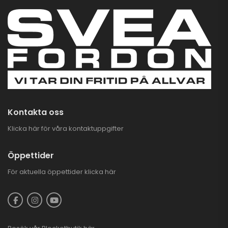
GOES 500 L EPS
TERROX BY
CFMOTO T3B
69.900,00
kr
CFMOTO CFORCE
625 TOURING EFI
EPS 4X4
93.900,00
kr
–
97.900,00
kr
Kontakta oss
Klicka här för våra kontaktuppgifter
Öppettider
För aktuella öppettider
klicka här