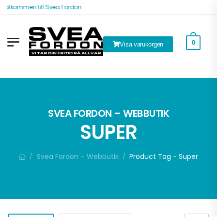
Välkommen till Svea Fordon
0
Visa varukorgen
ök
SVEA FORDON – WEBBUTIK
SUPER
Svea Fordon – Webbutik
Product Tag - Super
/
/