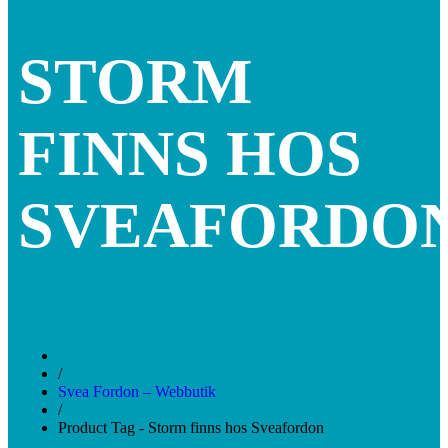
STORM
FINNS HOS
SVEAFORDO
/
Svea Fordon – Webbutik
/
Product Tag - Storm finns hos Sveafordon