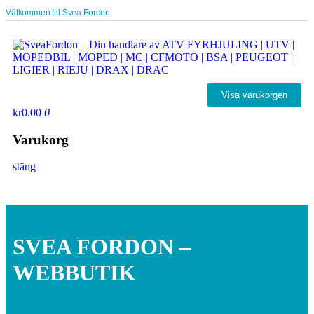
Välkommen till Svea Fordon
Visa varukorgen
kr0.00
0
Varukorg
stäng
SVEA FORDON –
WEBBUTIK