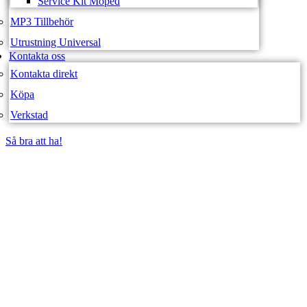
Service Kit Moped
MP3 Tillbehör
Utrustning Universal
Kontakta oss
Kontakta direkt
Köpa
Verkstad
Så bra att ha!
Så bra att ha!
SVEA FORDON –
WEBBUTIK