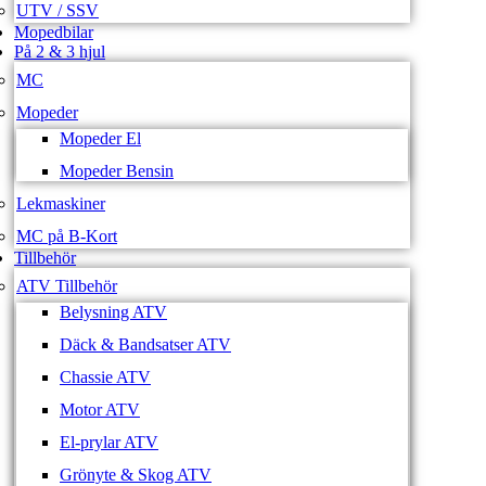
UTV / SSV
Mopedbilar
På 2 & 3 hjul
MC
Mopeder
Mopeder El
Mopeder Bensin
Lekmaskiner
MC på B-Kort
Tillbehör
ATV Tillbehör
Belysning ATV
Däck & Bandsatser ATV
Chassie ATV
Motor ATV
El-prylar ATV
Grönyte & Skog ATV