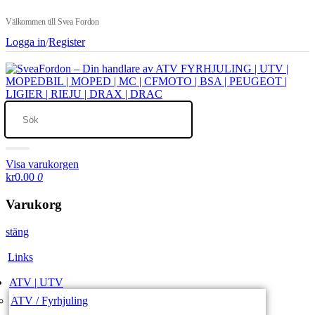
Välkommen till Svea Fordon
Logga in
/
Register
Visa varukorgen
kr0.00
0
Varukorg
stäng
Links
ATV | UTV
ATV / Fyrhjuling