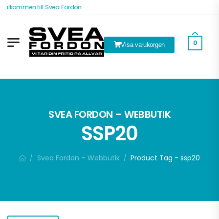
Välkommen till Svea Fordon
0
Visa varukorgen
k
SVEA FORDON – WEBBUTIK
SSP20
Svea Fordon – Webbutik
Product Tag - ssp20
/
/