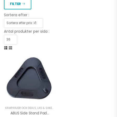
FILTER
Sortera efter :
Antal produkter per sida :
KAMPANJER OCH DEALS
,
LÅS & SÄKERHET MC
,
LÅS & SÄKERHET MOPED
,
MOPED TILLBEHÖ
ABUS Side Stand Pad SSP20