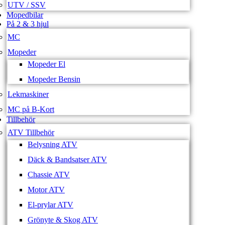
UTV / SSV
Mopedbilar
På 2 & 3 hjul
MC
Mopeder
Mopeder El
Mopeder Bensin
Lekmaskiner
MC på B-Kort
Tillbehör
ATV Tillbehör
Belysning ATV
Däck & Bandsatser ATV
Chassie ATV
Motor ATV
El-prylar ATV
Grönyte & Skog ATV