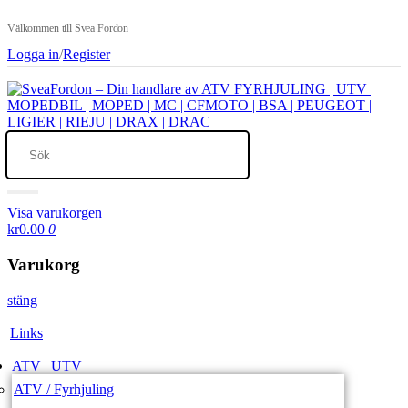
Välkommen till Svea Fordon
Logga in
/
Register
Visa varukorgen
kr0.00
0
Varukorg
stäng
Links
ATV | UTV
ATV / Fyrhjuling