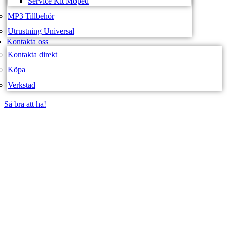
Service Kit Moped
MP3 Tillbehör
Utrustning Universal
Kontakta oss
Kontakta direkt
Köpa
Verkstad
Så bra att ha!
Så bra att ha!
SVEA FORDON –
WEBBUTIK