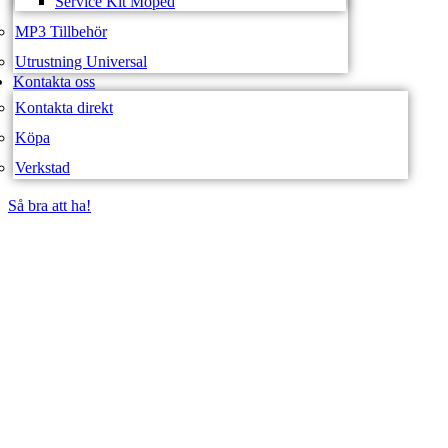
Service Kit Moped
MP3 Tillbehör
Utrustning Universal
Kontakta oss
Kontakta direkt
Köpa
Verkstad
Så bra att ha!
Så bra att ha!
SVEA FORDON –
WEBBUTIK