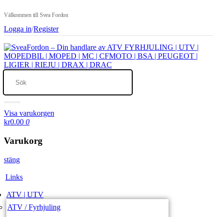
Välkommen till Svea Fordon
Logga in
/
Register
Visa varukorgen
kr0.00
0
Varukorg
stäng
Links
ATV | UTV
ATV / Fyrhjuling