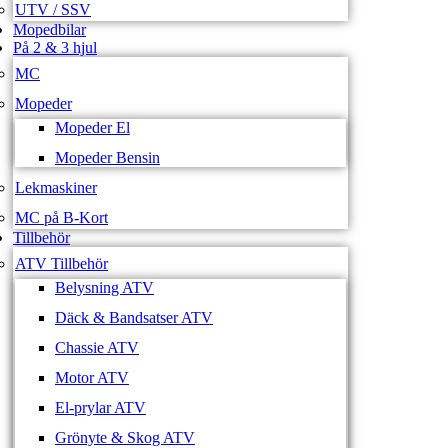
UTV / SSV
Mopedbilar
På 2 & 3 hjul
MC
Mopeder
Mopeder El
Mopeder Bensin
Lekmaskiner
MC på B-Kort
Tillbehör
ATV Tillbehör
Belysning ATV
Däck & Bandsatser ATV
Chassie ATV
Motor ATV
El-prylar ATV
Grönyte & Skog ATV