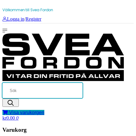
Välkommen till Svea Fordon
Logga in
/
Register
Visa varukorgen
kr0.00
0
Varukorg