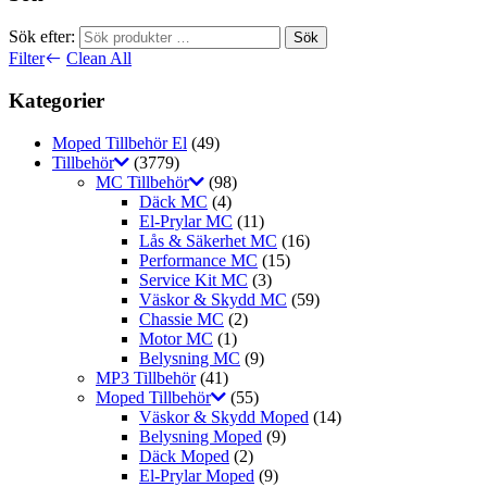
Sök efter:
Sök
Filter
Clean All
Kategorier
Moped Tillbehör El
(49)
Tillbehör
(3779)
MC Tillbehör
(98)
Däck MC
(4)
El-Prylar MC
(11)
Lås & Säkerhet MC
(16)
Performance MC
(15)
Service Kit MC
(3)
Väskor & Skydd MC
(59)
Chassie MC
(2)
Motor MC
(1)
Belysning MC
(9)
MP3 Tillbehör
(41)
Moped Tillbehör
(55)
Väskor & Skydd Moped
(14)
Belysning Moped
(9)
Däck Moped
(2)
El-Prylar Moped
(9)