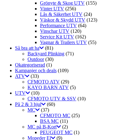
Grönyte & Skog UTV
(155)
Vinter UTV
(256)
Lås & Säkerhet UTV
(24)
Väskor & Skydd UTV
(123)
Performance UTV
(64)
Vinschar UTV
(120)
Service Kit UTV
(162)
Vagnar & Trailers UTV
(55)
Så bra att ha
(81)
Backyard Plinking
(71)
Outdoor
(30)
Okategoriserad
(1)
Kampanjer och deals
(109)
ATV
(33)
CFMOTO ATV
(29)
KAYO BARN ATV
(5)
UTV
(10)
CFMOTO UTV & SSV
(10)
På 2 & 3 hjul
(60)
MC
(37)
CFMOTO MC
(25)
BSA MC
(11)
MC på B-Kort
(2)
PEUGEOT MC
(1)
Mopeder El
(9)