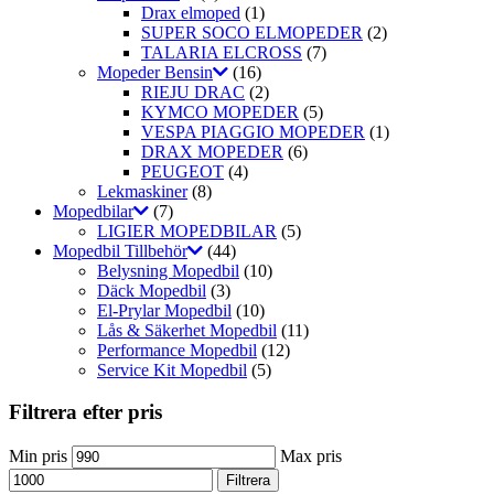
Drax elmoped
(1)
SUPER SOCO ELMOPEDER
(2)
TALARIA ELCROSS
(7)
Mopeder Bensin
(16)
RIEJU DRAC
(2)
KYMCO MOPEDER
(5)
VESPA PIAGGIO MOPEDER
(1)
DRAX MOPEDER
(6)
PEUGEOT
(4)
Lekmaskiner
(8)
Mopedbilar
(7)
LIGIER MOPEDBILAR
(5)
Mopedbil Tillbehör
(44)
Belysning Mopedbil
(10)
Däck Mopedbil
(3)
El-Prylar Mopedbil
(10)
Lås & Säkerhet Mopedbil
(11)
Performance Mopedbil
(12)
Service Kit Mopedbil
(5)
Filtrera efter pris
Min pris
Max pris
Filtrera