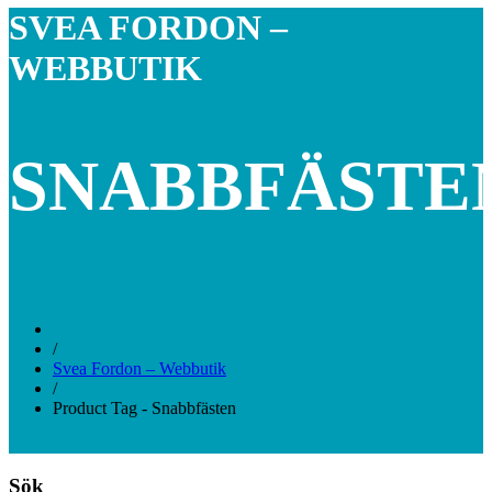
SVEA FORDON –
WEBBUTIK
SNABBFÄSTE
/
Svea Fordon – Webbutik
/
Product Tag - Snabbfästen
Sök