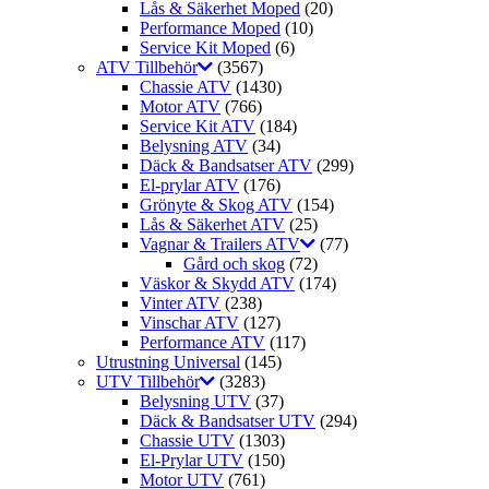
Lås & Säkerhet Moped
(20)
Performance Moped
(10)
Service Kit Moped
(6)
ATV Tillbehör
(3567)
Chassie ATV
(1430)
Motor ATV
(766)
Service Kit ATV
(184)
Belysning ATV
(34)
Däck & Bandsatser ATV
(299)
El-prylar ATV
(176)
Grönyte & Skog ATV
(154)
Lås & Säkerhet ATV
(25)
Vagnar & Trailers ATV
(77)
Gård och skog
(72)
Väskor & Skydd ATV
(174)
Vinter ATV
(238)
Vinschar ATV
(127)
Performance ATV
(117)
Utrustning Universal
(145)
UTV Tillbehör
(3283)
Belysning UTV
(37)
Däck & Bandsatser UTV
(294)
Chassie UTV
(1303)
El-Prylar UTV
(150)
Motor UTV
(761)