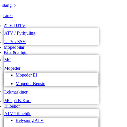
stäng
Links
ATV | UTV
ATV / Fyrhjuling
UTV / SSV
Mopedbilar
På 2 & 3 hjul
MC
Mopeder
Mopeder El
Mopeder Bensin
Lekmaskiner
MC på B-Kort
Tillbehör
ATV Tillbehör
Belysning ATV