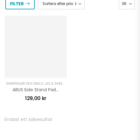
FILTER
KAMPANJER OCH DEALS
,
LÅS & SÄKERHET MC
,
LÅS & SÄKERHET MOPED
,
MOPED TILLBEHÖ
ABUS Side Stand Pad SSP20
129,00
kr
Endast ett sökresultat