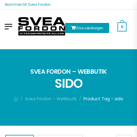
Välkommen till Svea Fordon
0
Visa varukorgen
ök
SVEA FORDON – WEBBUTIK
SIDO
Svea Fordon – Webbutik
Product Tag - sido
/
/