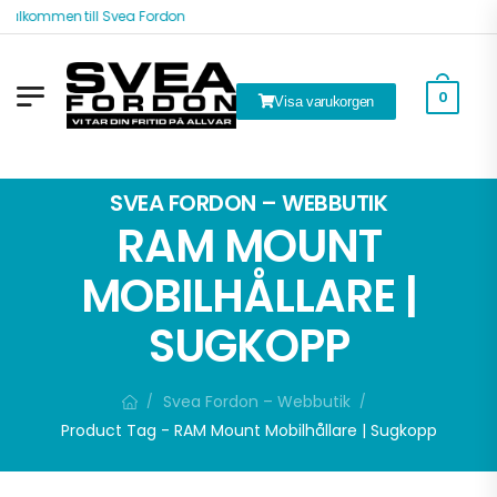
Välkommen till Svea Fordon
0
Visa varukorgen
k
SVEA FORDON – WEBBUTIK
RAM MOUNT
MOBILHÅLLARE |
SUGKOPP
Svea Fordon – Webbutik
/
/
Product Tag - RAM Mount Mobilhållare | Sugkopp