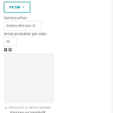
FILTER
Sortera efter :
Antal produkter per sida :
EL-PRYLAR ATV
,
EL-PRYLAR MOPEDBIL
,
EL-PRYLAR UTV
,
LÅS & SÄKERHET MOPEDBIL
,
PER
RAM Mount Mobilhållare | Sugkopp