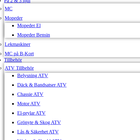
På 2 & 3 hjul
MC
Mopeder
Mopeder El
Mopeder Bensin
Lekmaskiner
MC på B-Kort
Tillbehör
ATV Tillbehör
Belysning ATV
Däck & Bandsatser ATV
Chassie ATV
Motor ATV
El-prylar ATV
Grönyte & Skog ATV
Lås & Säkerhet ATV