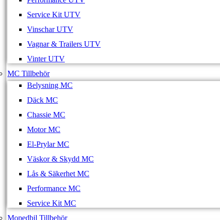
Service Kit UTV
Vinschar UTV
Vagnar & Trailers UTV
Vinter UTV
MC Tillbehör
Belysning MC
Däck MC
Chassie MC
Motor MC
El-Prylar MC
Väskor & Skydd MC
Lås & Säkerhet MC
Performance MC
Service Kit MC
Mopedbil Tillbehör