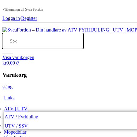
Välkommen till Svea Fordon
Logga in
/
Register
Visa varukorgen
kr0.00
0
Varukorg
stäng
Links
ATV | UTV
ATV / Fyrhjuling
UTV / SSV
Mopedbilar