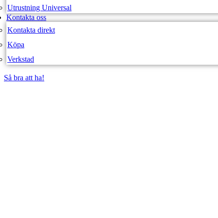
Utrustning Universal
Kontakta oss
Kontakta direkt
Köpa
Verkstad
Så bra att ha!
Så bra att ha!
SVEA FORDON – WEBBUTIK
PROTERRA