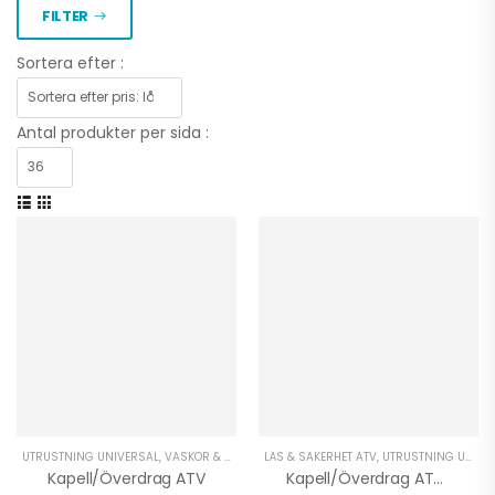
FILTER
Sortera efter :
Antal produkter per sida :
UTRUSTNING UNIVERSAL
,
VÄSKOR & SKYDD ATV
LÅS & SÄKERHET ATV
,
VINTER ATV
,
UTRUSTNING UNIVERSAL
Kapell/Överdrag ATV
Kapell/Överdrag ATV HEAVY DUTY 150D XXL