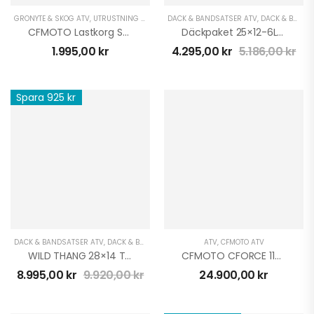
GRÖNYTE & SKOG ATV
,
UTRUSTNING UNIVERSAL
DÄCK & BANDSATSER ATV
,
VÄSKOR & SKYDD ATV
,
,
DÄCK & BANDSATSER UTV
VINTER ATV
CFMOTO Lastkorg Stål Fyrhjuling
Däckpaket 25×12-6Lager
1.995,00
kr
4.295,00
kr
5.186,00
kr
Spara 925 kr
DÄCK & BANDSATSER ATV
,
DÄCK & BANDSATSER UTV
,
KAMPANJER OCH DEALS
ATV
,
CFMOTO ATV
WILD THANG 28×14 TUMS DÄCKPAKET
CFMOTO CFORCE 110 EFI BARN RÖD
8.995,00
kr
9.920,00
kr
24.900,00
kr