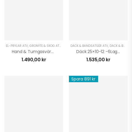
EL-PRYLAR ATV
,
GRÖNYTE & SKOG ATV
,
UTRUSTNING UNIVERSAL
DÄCK & BANDSATSER ATV
,
VINTER ATV
,
DÄCK & BANDSATSER UTV
Hand & Tumgasvärmare CFMOTO
Däck 25×10-12 -6Lager
1.490,00
kr
1.535,00
kr
Spara 891 kr