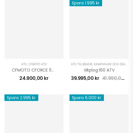
Spara 1.995 kr
ATV
,
CFMOTO ATV
ATV TILLBEHÖR
,
KAMPANJER OCH DEALS
,
V
CFMOTO CFORCE 110 EFI BARN BLÅ
Vikplog 160 ATV
24.900,00
kr
39.995,00
kr
41.990,00
kr
Spara 2.995 kr
Spara 6.000 kr