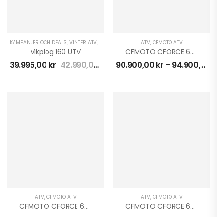
KAMPANJER OCH DEALS
,
VINTER ATV
,
VINTER UTV
ATV
,
CFMOTO ATV
Vikplog 160 UTV
CFMOTO CFORCE 625 EFI EPS 4X4
39.995,00
kr
42.990,00
kr
90.900,00
kr
–
94.900,00
k
ATV
,
CFMOTO ATV
ATV
,
CFMOTO ATV
CFMOTO CFORCE 625 TOURING EFI EPS 4X4
CFMOTO CFORCE 625 TOURING EFI EPS 4X4