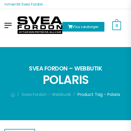
ommen till Svea Fordon
0
Visa varukorgen
k
SVEA FORDON – WEBBUTIK
POLARIS
Svea Fordon – Webbutik
Product Tag - Polaris
/
/