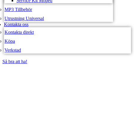
Service Kit Moped
MP3 Tillbehör
Utrustning Universal
Kontakta oss
Kontakta direkt
Köpa
Verkstad
Så bra att ha!
Så bra att ha!
SVEA FORDON –
WEBBUTIK