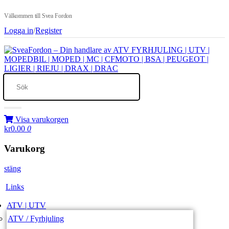
Välkommen till Svea Fordon
Logga in
/
Register
Visa varukorgen
kr0.00
0
Varukorg
stäng
Links
ATV | UTV
ATV / Fyrhjuling