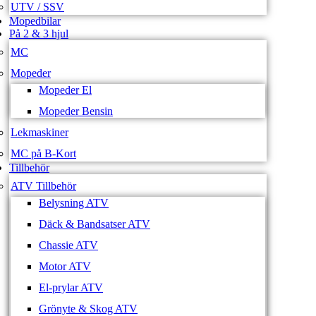
UTV / SSV
Mopedbilar
På 2 & 3 hjul
MC
Mopeder
Mopeder El
Mopeder Bensin
Lekmaskiner
MC på B-Kort
Tillbehör
ATV Tillbehör
Belysning ATV
Däck & Bandsatser ATV
Chassie ATV
Motor ATV
El-prylar ATV
Grönyte & Skog ATV