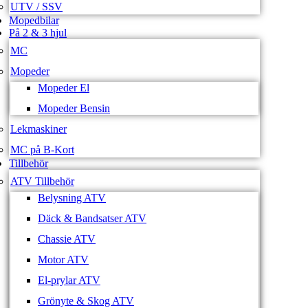
UTV / SSV
Mopedbilar
På 2 & 3 hjul
MC
Mopeder
Mopeder El
Mopeder Bensin
Lekmaskiner
MC på B-Kort
Tillbehör
ATV Tillbehör
Belysning ATV
Däck & Bandsatser ATV
Chassie ATV
Motor ATV
El-prylar ATV
Grönyte & Skog ATV