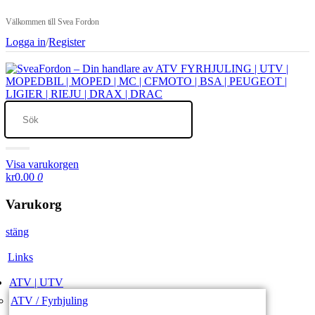
Välkommen till Svea Fordon
Logga in
/
Register
Visa varukorgen
kr0.00
0
Varukorg
stäng
Links
ATV | UTV
ATV / Fyrhjuling