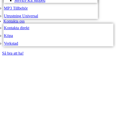
Service Kit Moped
MP3 Tillbehör
Utrustning Universal
Kontakta oss
Kontakta direkt
Köpa
Verkstad
Så bra att ha!
Så bra att ha!
SVEA FORDON –
WEBBUTIK