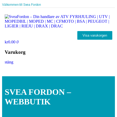
Välkommen till Svea Fordon
Visa varukorgen
kr0.00
0
Varukorg
stäng
SVEA FORDON –
WEBBUTIK