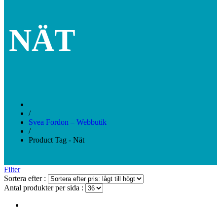
NÄT
/
Svea Fordon – Webbutik
/
Product Tag - Nät
Filter
Sortera efter :
Antal produkter per sida :