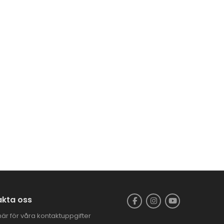
CFMOTO CFORCE 625
TOURING EFI EPS 4X4
93.900,00
kr
–
97.900,00
kr
BlackWolf Flistugg Med
Elstart | B&S 150
25.900,00
kr
kta oss
här för våra kontaktuppgifter