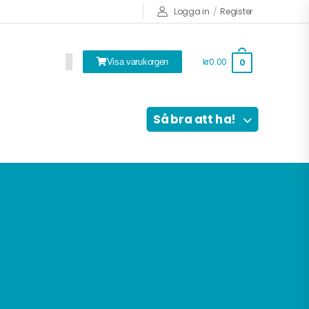
Logga in
/
Register
kr0.00
0
Visa varukorgen
Så bra att ha!