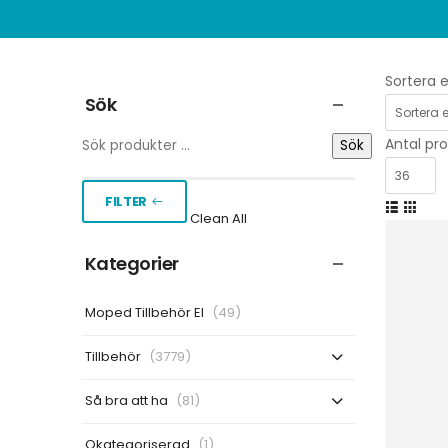
Sortera e
Sök
Antal pro
Sök
FILTER
Clean All
Kategorier
Moped Tillbehör El
(49)
Tillbehör
(3779)
Så bra att ha
(81)
Okategoriserad
(1)