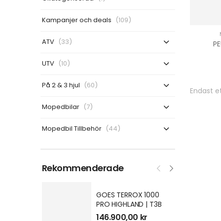
Kampanjer och deals
(109)
ATV
(33)
PE
UTV
(10)
På 2 & 3 hjul
(60)
Endast et
Mopedbilar
(7)
Mopedbil Tillbehör
(44)
Rekommenderade
GOES TERROX 1000
PRO HIGHLAND | T3B
146.900,00
kr