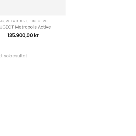
MC
,
MC PÅ B-KORT
,
PEUGEOT MC
UGEOT Metropolis Active
135.900,00
kr
t sökresultat
BlackWolf Flistugg Med
Elstart | B&S 13,5HK
GEN3
23.900,00
kr