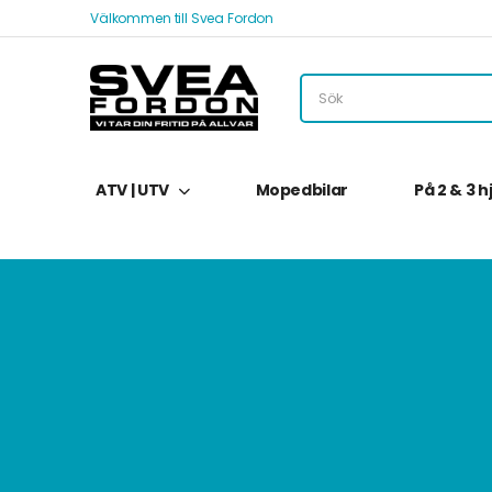
Välkommen till Svea Fordon
ATV | UTV
Mopedbilar
På 2 & 3 h