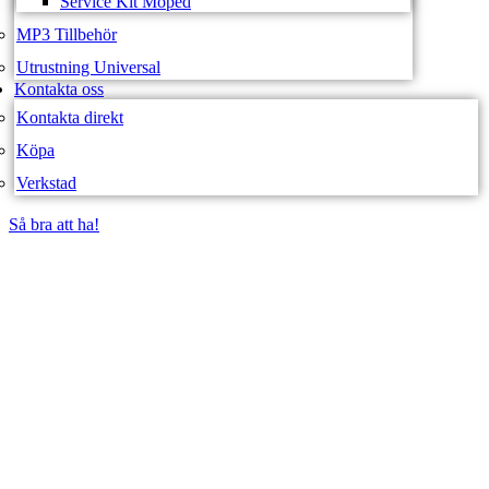
Service Kit Moped
MP3 Tillbehör
Utrustning Universal
Kontakta oss
Kontakta direkt
Köpa
Verkstad
Så bra att ha!
Så bra att ha!
SVEA FORDON –
WEBBUTIK