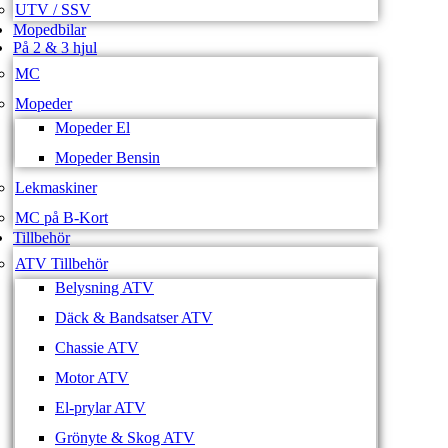
UTV / SSV
Mopedbilar
På 2 & 3 hjul
MC
Mopeder
Mopeder El
Mopeder Bensin
Lekmaskiner
MC på B-Kort
Tillbehör
ATV Tillbehör
Belysning ATV
Däck & Bandsatser ATV
Chassie ATV
Motor ATV
El-prylar ATV
Grönyte & Skog ATV