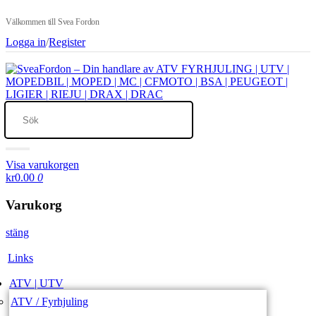
Välkommen till Svea Fordon
Logga in
/
Register
Visa varukorgen
kr0.00
0
Varukorg
stäng
Links
ATV | UTV
ATV / Fyrhjuling